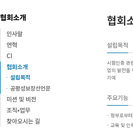
협회소개
협회
인사말
연혁
설립목적
CI
시험인증 관련
협회소개
업의 발전을 
설립목적
기여
공평성보장선언문
주요기능
미션 및 비전
조직•업무
정부로부터
찾아오시는 길
교육 및 인