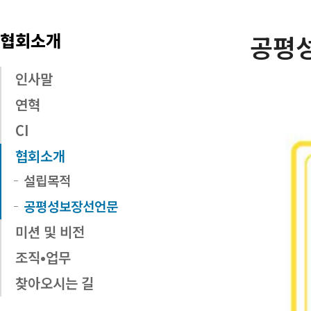
협회소개
공평
인사말
연혁
CI
협회소개
설립목적
공평성보장선언문
미션 및 비전
조직•업무
찾아오시는 길