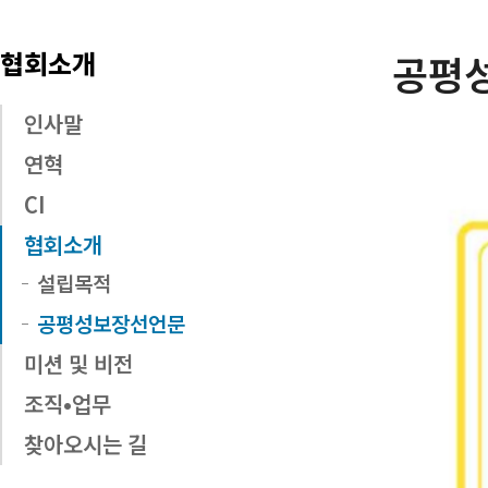
협회소개
공평
인사말
연혁
CI
협회소개
설립목적
공평성보장선언문
미션 및 비전
조직•업무
찾아오시는 길