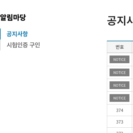
알림마당
공지
공지사항
시험인증 구인
번호
공
NOTICE
지
사
NOTICE
항
목
NOTICE
록
NOTICE
374
373