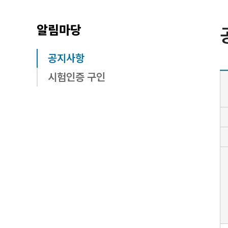
알림마당
공지사항
시험인증 구인
공
지
사
항
상
세
내
용