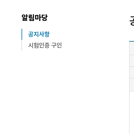
알림마당
공지사항
시험인증 구인
공
지
사
항
상
세
내
용