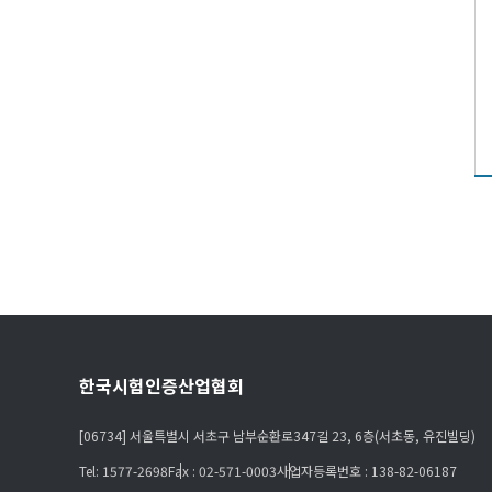
한국시험인증산업협회
[06734] 서울특별시 서초구 남부순환로347길 23, 6층(서초동, 유진빌딩)
Tel: 1577-2698
Fax : 02-571-0003
사업자등록번호 : 138-82-06187