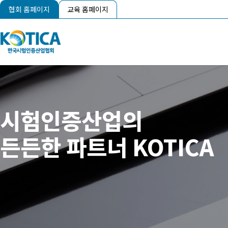
협회 홈페이지
교육 홈페이지
시험인증산업의
든든한 파트너 KOTICA