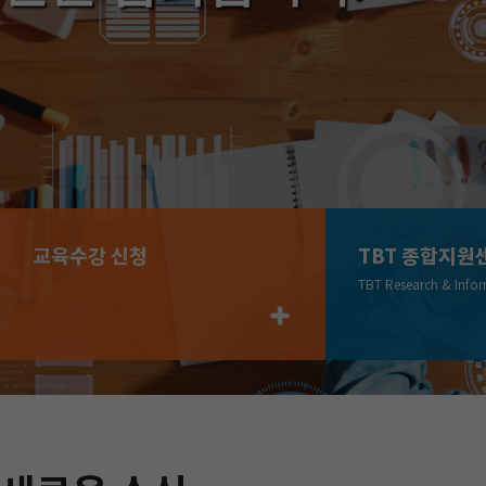
주
요
교육수강 신청
TBT 종합지원
서
TBT Research & Info
비
스