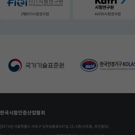
(재)FITI시험연구원
KATRI시험연구원
유
관
기
관
영
역
한국시험인증산업협회
[06734] 서울특별시 서초구 남부순환로347길 23, 6층(서초동, 유진빌딩)