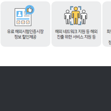
이
라
면
더
욱
다
양
한
혜
택
을
누
릴
수
있
습