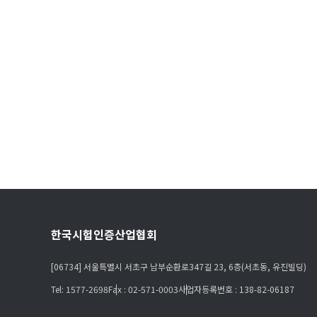
한국시험인증산업협회
[06734] 서울특별시 서초구 남부순환로347길 23, 6층(서초동, 유진빌딩)
Tel: 1577-2698
Fax : 02-571-0003
사업자등록번호 : 138-82-06187