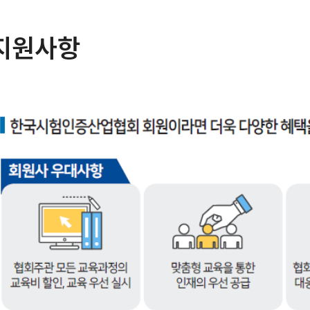
지원사항
한
국
시
험
인
증
산
업
협
회
회
원