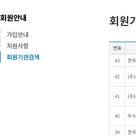
회원안내
회원
가입안내
지원사항
번호
회원기관검색
회
43
한국
원
기
42
(주
관
목
록
41
(주
40
주식
39
한국