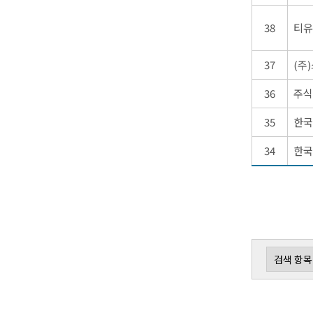
38
티유
37
(주
36
주식
35
한국
34
한국