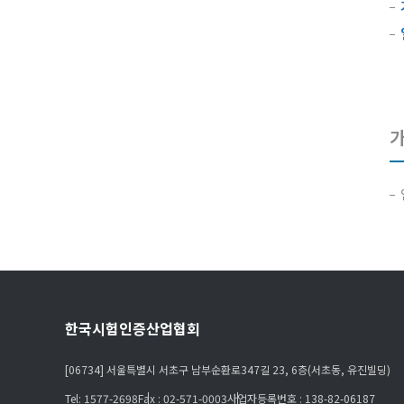
한국시험인증산업협회
[06734] 서울특별시 서초구 남부순환로347길 23, 6층(서초동, 유진빌딩)
Tel: 1577-2698
Fax : 02-571-0003
사업자등록번호 : 138-82-06187