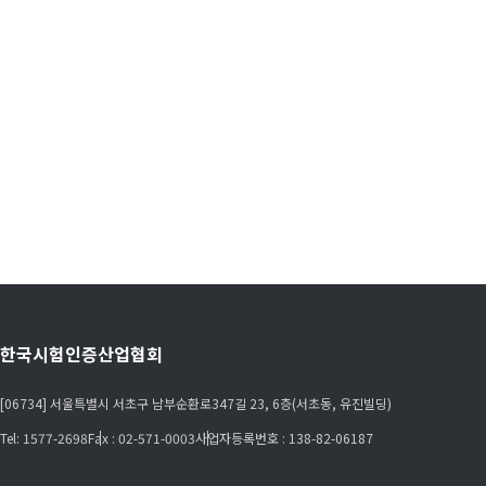
한국시험인증산업협회
[06734] 서울특별시 서초구 남부순환로347길 23, 6층(서초동, 유진빌딩)
Tel: 1577-2698
Fax : 02-571-0003
사업자등록번호 : 138-82-06187